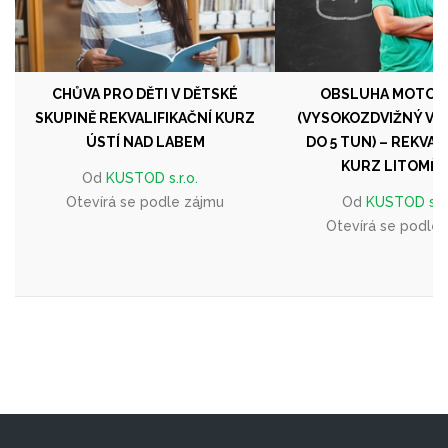
CHŮVA PRO DĚTI V DĚTSKÉ
OBSLUHA MOTOV
SKUPINĚ REKVALIFIKAČNÍ KURZ
(VYSOKOZDVIŽNÝ V
ÚSTÍ NAD LABEM
DO 5 TUN) – REKVAL
KURZ LITOMĚŘ
Od
KUSTOD s.r.o.
Otevírá se podle zájmu
Od
KUSTOD s.r.
Otevírá se podle