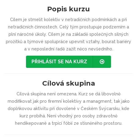
Popis kurzu
Cílem je stmelit kolektiv v netradičních podmínkách a při
netradičních činnostech. Celý tým prostupuje podzemím a
plní náročné úkoly. Cílem je na základě společných silných
prožitků a týmové spolupráce upevnit vztahy, bourat bariéry
a v neposlední řadě zažít něco nevšedního.
PŘIHLÁSIT SE NA KURZ
Cílová skupina
Cílová skupina není omezena. Kurz se dá libovolně
modifikovat jak pro firemní kolektivy a managment, tak jako
doplňkovou aktivitu při dovolené v Českém Švýcarsku, kde
kurz probíhá. Není vhodný pro osoby zdravotně
hendikepované a trpící fóbií ze stísněného prostoru.