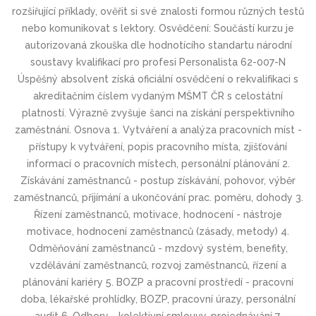
rozšiřující příklady, ověřit si své znalosti formou různých testů
nebo komunikovat s lektory. Osvědčení: Součástí kurzu je
autorizovaná zkouška dle hodnotícího standartu národní
soustavy kvalifikací pro profesi Personalista 62-007-N
Úspěšný absolvent získá oficiální osvědčení o rekvalifikaci s
akreditačním číslem vydaným MŠMT ČR s celostátní
platností. Výrazně zvyšuje šanci na získání perspektivního
zaměstnání. Osnova 1. Vytváření a analýza pracovních míst -
přístupy k vytváření, popis pracovního místa, zjišťování
informací o pracovních místech, personální plánování 2.
Získávání zaměstnanců - postup získávání, pohovor, výběr
zaměstnanců, přijímání a ukončování prac. poměru, dohody 3.
Řízení zaměstnanců, motivace, hodnocení - nástroje
motivace, hodnocení zaměstnanců (zásady, metody) 4.
Odměňování zaměstnanců - mzdový systém, benefity,
vzdělávání zaměstnanců, rozvoj zaměstnanců, řízení a
plánování kariéry 5. BOZP a pracovní prostředí - pracovní
doba, lékařské prohlídky, BOZP, pracovní úrazy, personální