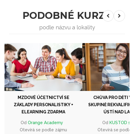
PODOBNÉ KURZY
podle názvu a lokality
MZDOVÉ ÚČETNICTVÍ SE
CHŮVA PRO DĚTI V
ZÁKLADY PERSONALISTIKY +
SKUPINĚ REKVALIFIK
ELEARNING ZDARMA
ÚSTÍ NAD LAB
Od
Orange Academy
Od
KUSTOD s.r.
Otevírá se podle zájmu
Otevírá se podle