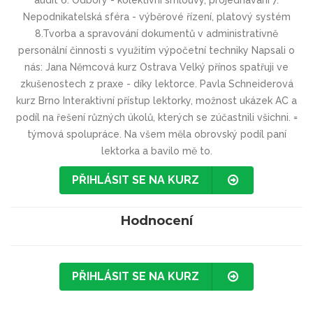
audit 6. Odbory - kolektivní smlouvy, projednávání 7.
Nepodnikatelská sféra - výběrové řízení, platový systém
8.Tvorba a spravování dokumentů v administrativně
personální činnosti s využitím výpočetní techniky Napsali o
nás: Jana Němcová kurz Ostrava Velký přínos spatřuji ve
zkušenostech z praxe - díky lektorce. Pavla Schneiderová
kurz Brno Interaktivní přístup lektorky, možnost ukázek AC a
podíl na řešení různých úkolů, kterých se zúčastnili všichni. =
týmová spolupráce. Na všem měla obrovský podíl paní
lektorka a bavilo mě to.
PŘIHLÁSIT SE NA KURZ
Hodnocení
PŘIHLÁSIT SE NA KURZ