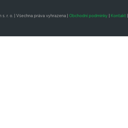
s. r. o. | Všechna práva vyhrazena |
Obchodní podmínky
|
Kontakt