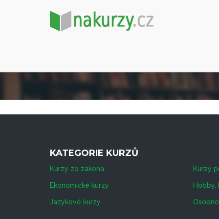
KATEGORIE KURZŮ
Kurzy zo zákona
Kurzy p
Ekonomické kurzy
Hobby, 
Jazykové kurzy
Osobnos