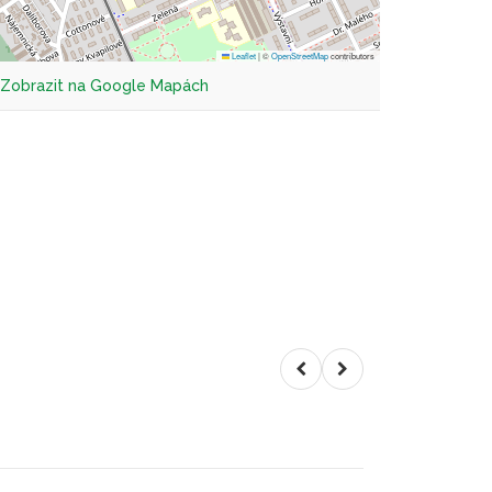
Leaflet
|
©
OpenStreetMap
contributors
Zobrazit na Google Mapách