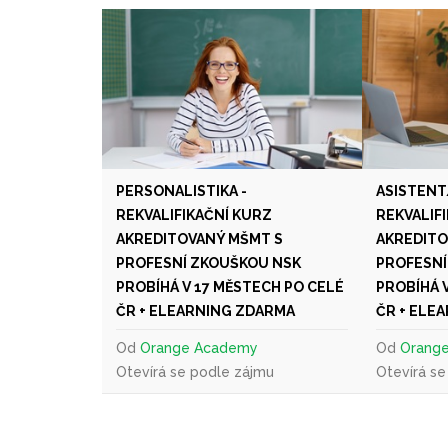
PERSONALISTIKA -
ASISTENT
REKVALIFIKAČNÍ KURZ
REKVALIF
AKREDITOVANÝ MŠMT S
AKREDITO
PROFESNÍ ZKOUŠKOU NSK
PROFESNÍ
PROBÍHÁ V 17 MĚSTECH PO CELÉ
PROBÍHÁ 
ČR + ELEARNING ZDARMA
ČR + ELE
Od
Orange Academy
Od
Orang
Otevírá se podle zájmu
Otevírá se