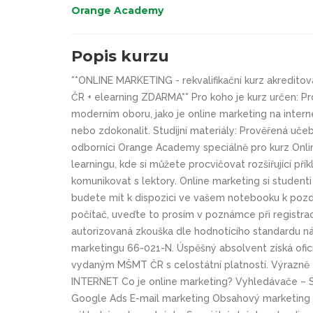
Orange Academy
Popis kurzu
**ONLINE MARKETING - rekvalifikační kurz akredit
ČR + elearning ZDARMA** Pro koho je kurz určen: Pro
moderním oboru, jako je online marketing na internet
nebo zdokonalit. Studijní materiály: Prověřená učeb
odborníci Orange Academy speciálně pro kurz Onlin
learningu, kde si můžete procvičovat rozšiřující pří
komunikovat s lektory. Online marketing si studenti
budete mít k dispozici ve vašem notebooku k pozdě
počítač, uveďte to prosím v poznámce při registraci
autorizovaná zkouška dle hodnotícího standardu náro
marketingu 66-021-N. Úspěšný absolvent získá oficiá
vydaným MŠMT ČR s celostátní platností. Výrazně z
INTERNET Co je online marketing? Vyhledávače – S
Google Ads E-mail marketing Obsahový marketing – 