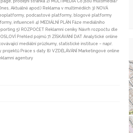
ng page, prodejní stránka 2) MULTIMÉDIA Co jsou multimédia?
Dnes, Aktuálně apod.) Reklama v multimédiích 3) NOVÁ
ideoplatformy, podcastové platformy, blogové platformy
formy, influenceři 4) MEDIÁLNÍ PLÁN Fáze mediálního
Reporting 5) ROZPOČET Reklamní ceníky Návrh rozpočtu dle
VOSLOVÍ Přehled pojmů 7) ZÍSKÁVÁNÍ DAT Analytické online
vávající mediální průzkumy, statistické instituce – např.
 projektů Práce s daty 8) VZDĚLÁVÁNÍ Marketingové online
eklamní agentury