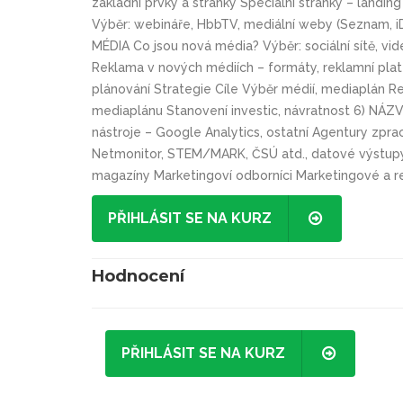
základní prvky a stránky Speciální stránky – landi
Výběr: webináře, HbbTV, mediální weby (Seznam, i
MÉDIA Co jsou nová média? Výběr: sociální sítě, v
Reklama v nových médiích – formáty, reklamní plat
plánování Strategie Cíle Výběr médií, mediaplán 
mediaplánu Stanovení investic, návratnost 6) NÁZ
nástroje – Google Analytics, ostatní Agentury zpraco
Netmonitor, STEM/MARK, ČSÚ atd., datové výstupy
magazíny Marketingoví odborníci Marketingové a r
PŘIHLÁSIT SE NA KURZ
Hodnocení
PŘIHLÁSIT SE NA KURZ