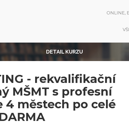
ONLINE, 
VŠ
DETAIL KURZU
G - rekvalifikační
ný MŠMT s profesní
 4 městech po celé
 ZDARMA