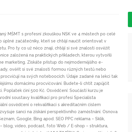
ovaný MŠMT s profesní zkouškou NSK ve 4 městech po celé
 úplné začátečníky, kteří se chtějí naučit orientovat v
u. Pro ty co už něco znají, chtějí si své znalosti osvěžit
nice založená na praktických příkladech, kterou vytvořili
e marketing. Získáte přístup do nejmodernějšího e-
klady, ověřit si své znalosti formou různých testů nebo
 procvičují na svých noteboocích. Údaje zadané na lekci tak
jšímu domácímu procvičování. Budete-li chtít zapůjčit
. Poplatek činí 500 Kč. Osvědčení: Součástí kurzu je
dní soustavy kvalifikací pro profesi Specialista
lní osvědčení o rekvalifikaci s akreditačním číslem
vyšuje šanci na získání perspektivního zaměstnání. Osnova
eznam, Google, Bing apod. SEO PPC reklama – Sklik,
blog, video, podcast, foto Web / E-shop – struktura,