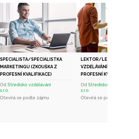
SPECIALISTA/SPECIALISTKA
LEKTOR/LEKTORKA DALŠ
MARKETINGU (ZKOUŠKA Z
VZDĚLÁVÁNÍ (ZKOUŠKA Z
PROFESNÍ KVALIFIKACE)
PROFESNÍ KVALIFIKACE)
Od
Středisko vzdělávání
Od
Středisko vzdělávání
s.r.o.
s.r.o.
Otevírá se podle zájmu
Otevírá se podle zájmu