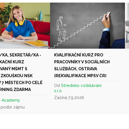
/KA, SEKRETÁŘ/KA -
KVALIFIKAČNÍ KURZ PRO
IKAČNÍ KURZ
PRACOVNÍKY V SOCIÁLNÍCH
VANÝ MŠMT S
SLUŽBÁCH, OSTRAVA
 ZKOUŠKOU NSK
(REKVALIFIKACE MPSV ČR)
V 7 MĚSTECH PO CELÉ
Od
Středisko vzdělávání
ARNING ZDARMA
s.r.o.
Začíná 7.9.2026
e Academy
 podle zájmu