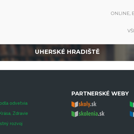
ONLINE, 
VŠ
UHERSKÉ HRADIŠTĚ
PARTNERSKÉ WEBY
odľa odvetvia
Krása, Zdravie
tný rozvoj