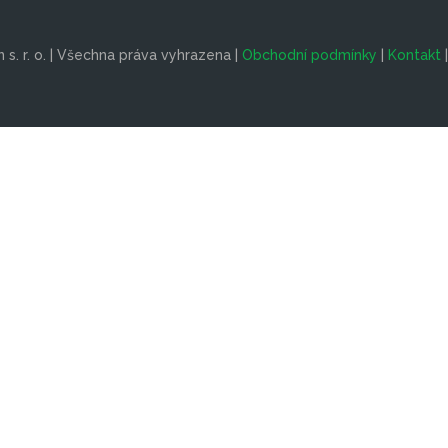
s. r. o. | Všechna práva vyhrazena |
Obchodní podmínky
|
Kontakt