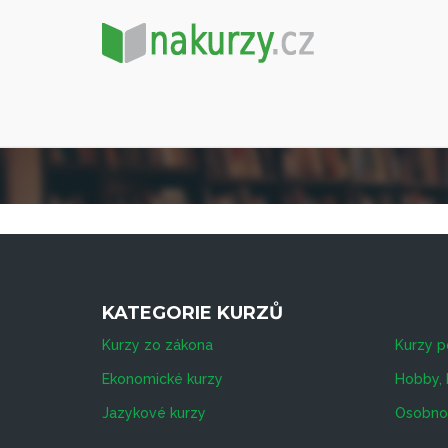
KATEGORIE KURZŮ
Kurzy zo zákona
Kurzy p
Ekonomické kurzy
Hobby, 
Jazykové kurzy
Osobnos