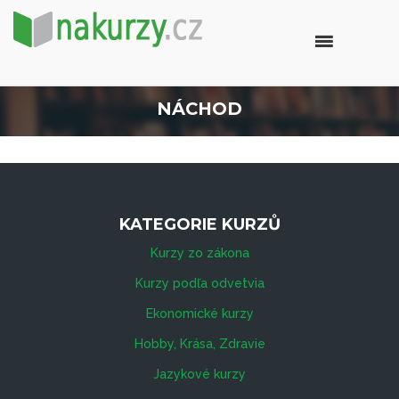
NÁCHOD
KATEGORIE KURZŮ
Kurzy zo zákona
Kurzy podľa odvetvia
Ekonomické kurzy
Hobby, Krása, Zdravie
Jazykové kurzy