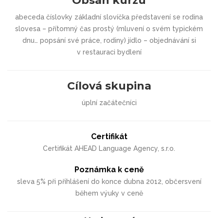
Obsah kurzu
abeceda číslovky základní slovíčka představení se rodina
slovesa – přítomný čas prostý (mluvení o svém typickém
dnu… popsání své práce, rodiny) jídlo – objednávání si
v restauraci bydlení
Cílová skupina
úplní začátečníci
Certifikát
Certifikát AHEAD Language Agency, s.r.o.
Poznámka k ceně
sleva 5% při přihlášení do konce dubna 2012, občersvení
během výuky v ceně