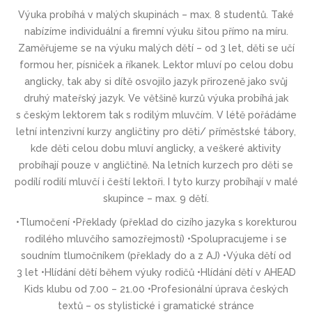
Výuka probíhá v malých skupinách – max. 8 studentů. Také
nabízíme individuální a firemní výuku šitou přímo na míru.
Zaměřujeme se na výuku malých dětí – od 3 let, děti se učí
formou her, písniček a říkanek. Lektor mluví po celou dobu
anglicky, tak aby si dítě osvojilo jazyk přirozeně jako svůj
druhý mateřský jazyk. Ve většině kurzů výuka probíhá jak
s českým lektorem tak s rodilým mluvčím. V létě pořádáme
letní intenzivní kurzy angličtiny pro děti/ příměstské tábory,
kde děti celou dobu mluví anglicky, a veškeré aktivity
probíhají pouze v angličtině. Na letních kurzech pro děti se
podílí rodilí mluvčí i čeští lektoři. I tyto kurzy probíhají v malé
skupince – max. 9 dětí.
•Tlumočení •Překlady (překlad do cizího jazyka s korekturou
rodilého mluvčího samozřejmostí) •Spolupracujeme i se
soudním tlumočníkem (překlady do a z AJ) •Výuka dětí od
3 let •Hlídání dětí během výuky rodičů •Hlídání dětí v AHEAD
Kids klubu od 7.00 – 21.00 •Profesi­onální úprava českých
textů – os stylistické i gramatické stránce