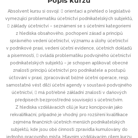
Popis kurzu
Absolvent kursu si osvojí:  orientaci a přehled o legislativě
vymezující problematiku účetnictví podnikatelských subjektů,
 základy účetnictví – seznámení se s účetními kategoriemi
z hlediska obsahového, pochopení zásad a principů
správného vedení účetnictví, významu a úlohy účetnictví
v podnikové praxi, vedení účetní evidence, účetních dokladů
a písemností,  ovládá problematiku podvojného účetnictví
podnikatelských subjektů – je schopen aplikovat obecné
znalosti principů účetnictví pro podnikatele a postupů
účtování v praxi, zpracovávat běžné účetní operace, resp.
samostatně vést dílčí účetní agendy v soustavě podvojného
účetnictví,  má potřebné základní znalosti v daňových
předpisech bezprostředně související s účetnictvím.
Z hlediska vzdělávacích cílů je kurz koncipován jako
rekvalifikační, případně je vhodný pro rozšíření kvalifikace
zejména finančních účetních menších podnikatelských
subjektů, kde jsou obě činnosti zpravidla kumulovány do
jednoho pracovního místa. Hlavním vzdělávacím cílem kurzu