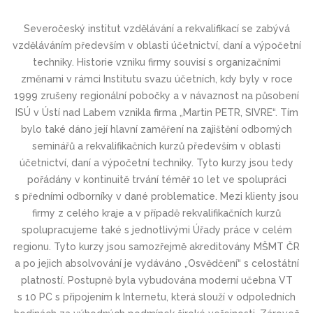
Severočeský institut vzdělávání a rekvalifikací se zabývá
vzděláváním především v oblasti účetnictví, daní a výpočetní
techniky. Historie vzniku firmy souvisí s organizačními
změnami v rámci Institutu svazu účetních, kdy byly v roce
1999 zrušeny regionální pobočky a v návaznost na působení
ISÚ v Ústí nad Labem vznikla firma „Martin PETR, SIVRE“. Tím
bylo také dáno její hlavní zaměření na zajištění odborných
seminářů a rekvalifikačních kurzů především v oblasti
účetnictví, daní a výpočetní techniky. Tyto kurzy jsou tedy
pořádány v kontinuitě trvání téměř 10 let ve spolupráci
s předními odborníky v dané problematice. Mezi klienty jsou
firmy z celého kraje a v případě rekvalifikačních kurzů
spolupracujeme také s jednotlivými Úřady práce v celém
regionu. Tyto kurzy jsou samozřejmě akreditovány MŠMT ČR
a po jejich absolvování je vydáváno „Osvědčení“ s celostátní
platností. Postupně byla vybudována moderní učebna VT
s 10 PC s připojením k Internetu, která slouží v odpoledních