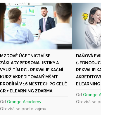
MZDOVÉ ÚČETNICTVÍ SE
DAŇOVÁ EVIDENCE
ZÁKLADY PERSONALISTIKY A
(JEDNODUCHÉ ÚČETNICTVÍ
VYUŽITÍM PC - REKVALIFIKAČNÍ
REKVALIFIKAČNÍ KURZ
KURZ AKREDITOVANÝ MŠMT
AKREDITOVANÝ MŠMT ČR +
PROBÍHÁ V 16 MĚSTECH PO CELÉ
ELEARNING ZDARMA
ČR + ELEARNING ZDARMA
Od
Orange Academy
Od
Orange Academy
Otevírá se podle zájmu
Otevírá se podle zájmu