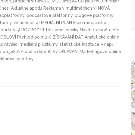
ng page, prodejní stránka 2) MULTIMÉDIA Co jsou multimédia?
Dnes, Aktuálně apod.) Reklama v multimédiích 3) NOVÁ
ideoplatformy, podcastové platformy, blogové platformy
formy, influenceři 4) MEDIÁLNÍ PLÁN Fáze mediálního
Reporting 5) ROZPOČET Reklamní ceníky Návrh rozpočtu dle
VOSLOVÍ Přehled pojmů 7) ZÍSKÁVÁNÍ DAT Analytické online
vávající mediální průzkumy, statistické instituce – např.
 projektů Práce s daty 8) VZDĚLÁVÁNÍ Marketingové online
eklamní agentury