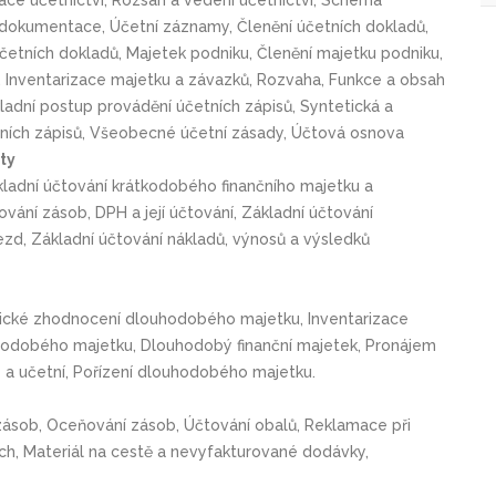
 dokumentace, Účetní záznamy, Členění účetních dokladů,
četních dokladů, Majetek podniku, Členění majetku podniku,
va, Inventarizace majetku a závazků, Rozvaha, Funkce a obsah
kladní postup provádění účetních zápisů, Syntetická a
tních zápisů, Všeobecné účetní zásady, Účtová osnova
ty
kladní účtování krátkodobého finančního majetku a
vání zásob, DPH a její účtování, Základní účtování
d, Základní účtování nákladů, výnosů a výsledků
cké zhodnocení dlouhodobého majetku, Inventarizace
odobého majetku, Dlouhodobý finanční majetek, Pronájem
a učetní, Pořízení dlouhodobého majetku.
ásob, Oceňování zásob, Účtování obalů, Reklamace při
h, Materiál na cestě a nevyfakturované dodávky,