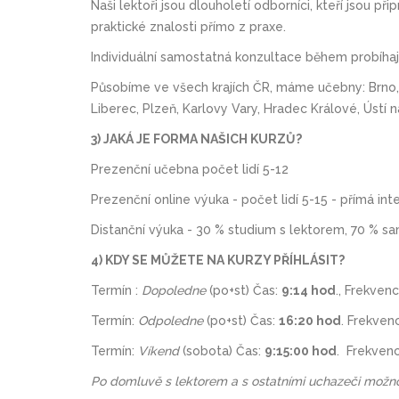
Naši lektoři jsou dlouholetí odborníci, kteří jsou p
praktické znalosti přímo z praxe.
Individuální samostatná konzultace během probíhají
Působíme ve všech krajích ČR, máme učebny: Brno, O
Liberec, Plzeň, Karlovy Vary, Hradec Králové, Ústí
3) JAKÁ JE FORMA NAŠICH KURZŮ?
Prezenční učebna počet lidí 5-12
Prezenční online výuka - počet lidí 5-15 - přímá i
Distanční výuka - 30 % studium s lektorem, 70 % 
4) KDY SE MŮŽETE NA KURZY PŘÍHLÁSIT?
Termín :
Dopoledne
(po+st) Čas:
9:14 hod
., Frekven
Termín:
Odpoledne
(po+st) Čas:
16:20 hod
. Frekven
Termín:
Víkend
(sobota) Čas:
9:15:00 hod
. Frekven
Po domluvě s lektorem a s ostatními uchazeči možno