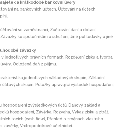
 majetek a krátkodobé bankovní úvěry
čtování na bankovních účtech, Účtování na účtech
írů.
účtování se zaměstnanci, Zúčtování daní a dotací,
Závazky ke společníkům a sdružení, Jiné pohledávky a jiné
dlouhodobé závazky
l v jednotlivých právních formách, Rozdělení zisku a tvorba
úvěry, Odložená daň z příjmu.
rakteristika jednotlivých nákladových skupin, Základní
h účtových skupin, Položky upravující výsledek hospodaření,
edku hospodaření zvýsledkových účtů, Daňový základ a
ledků hospodaření, Závěrka, Rozvaha, Výkaz zisku a ztrát,
žních tocích (cash flow), Přehled o změnách vlastního
ní závěrky, Vnitropodnikové účetnictví.