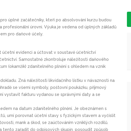
n pro úplné začátečníky, kteří po absolvování kurzu budou
a profesionální úrovni. Výuka je vedena od úplných základů
upem pro daňové účely.
účetní evidenci a účtovat v soustavě účetnictví
četnictví. Samostatně zkontroluje náležitosti daňového
um (okamžik) zdanitelného plnění s ohledem na vznik
okladu. Zná náležitosti likvidačního lístku v návaznosti na
úhradě se všemi symboly, poštovní poukázku, příjmový
mí vystavit fakturu vydanou se správnými daty a se
ohledem na datum zdanitelného plnění. Je obeznámen s
tů, umí porovnat účetní stavy s fyzickým stavem a vyčíslit
átovosti, mank a škod, se zaúčtováním vzniklých rozdílů.
 tento zařadit do odpisových skupin, posoudit způsob