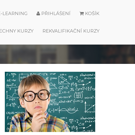
E-LEARNING
PŘIHLÁŠENÍ
KOŠÍK
ECHNY KURZY
REKVALIFIKAČNÍ KURZY