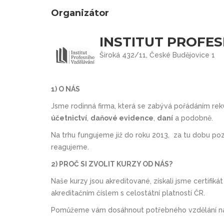
Organizátor
INSTITUT PROFES
Široká 432/11, České Budějovice 1
1) O NÁS
Jsme rodinná firma, která se zabývá pořádáním rekv
účetnictví
,
daňové evidence
,
daní
a podobně.
Na trhu fungujeme již do roku 2013, za tu dobu po
reagujeme.
2) PROČ SI ZVOLIT KURZY OD NÁS?
Naše kurzy jsou akreditované, získali jsme certifik
akreditačním číslem s celostátní platností ČR.
Pomůžeme vám dosáhnout potřebného vzdělání na t