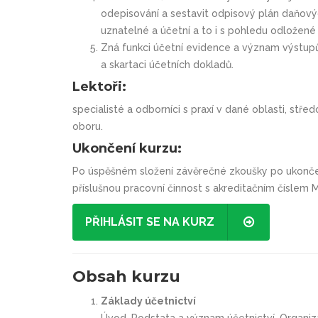
odepisování a sestavit odpisový plán daňov
uznatelné a účetní a to i s pohledu odložené 
Zná funkci účetní evidence a význam výstupů ú
a skartaci účetních dokladů.
Lektoři:
specialisté a odborníci s praxí v dané oblasti, st
oboru.
Ukončení kurzu:
Po úspěšném složení závěrečné zkoušky po ukončen
příslušnou pracovní činnost s akreditačním číslem 
PŘIHLÁSIT SE NA KURZ
Obsah kurzu
Základy účetnictví
Úvod, Podstata a význam účetnictví, Organiz