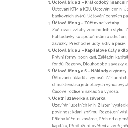
Účtová třída 2 – Krátkodobý finanční
Účtování KFM a KBÚ, Účtování cenin, Ú
bankovních úvěrů, Účtování cenných pap
Účtová třída 3 – Zúčtovací vztahy
Zúčtovací vztahy zobchodního styku, Z
Pohledávky ke společníkům a sdružení, 
závazky, Přechodné účty aktiv a pasiv.
Účtová třída 4 – Kapitálové účty a 
Právní formy podnikání, Základní kapitá
fondů, Rezervy, Dlouhodobé závazky a 
Účtová třída 5 a 6 – Náklady a výnosy
Účtování nákladů a výnosů, Základní cha
charakteristika jednotlivých výnosovýc
Časové rozlišení nákladů a výnosů.
Účetní uzávěrka a závěrka
Uzavírání účetních knih, Zjištění výsl
povinnost kdani zpříjmu, Rozdělení výs
Příloha kúčetní závěrce, Přehled o peně
kapitálu, Předložení, ověření a zveřejně