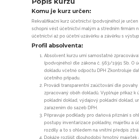
Popis kurzu
Komu je kurz určen:
Rekvalifikační kurz účetnictví (podvojného) je urče
schopni vést účetnictví malým a středním firmám n
účetnictví až po účetní uzávěrku a závěrku s výst
Profil absolventa:
Absolvent kurzu umí samostatně zpracovávat 
(podvojného) dle zákona č. 563/1991 Sb. O ú
dokladu včetně odpočtu DPH Zkontroluje dat
účetního případu.
Provádí transparentní zaúčtování dle povahy d
zpracovaný oběh dokladů. Vyplňuje příkaz k 
pokladní doklad, výdajový pokladní doklad, u
zařazením do sazeb DPH.
Připravuje podklady pro daňová přiznání s 
postupy inventarizace pokladny, majetku a úč
rozdíly a to s ohledem na vnitřní předpis ztr
Dokáže rozlišit dlouhodobý hmotný majetek a