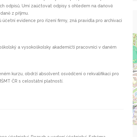
ých odpisů. Umí zaúčtovat odpisy s ohledem na daňově
daně z příjmu.
četní evidence pro řízení firmy, zná pravidla pro archivaci
ředoškolský a vysokoškolsky akademičtí pracovníci v daném
ém kurzu, obdrží absolvent osvědčení o rekvalifikaci pro
MŠMT ČR s celostátní platností.
ace účetnictví, Rozsah a vedení účetnictví, Schéma